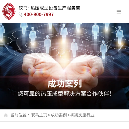


双马主页

自动热压机

真空硫化机

平板硫化机

产品中心

成功案例

新闻动态

当前位置：
双马主页
>
成功案例
>
桥梁支座行业

关于双马